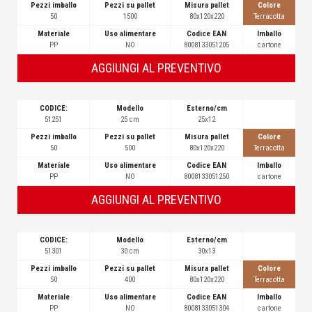
Pezzi imballo
Pezzi su pallet
Misura pallet
Colore
50
1500
80x120x220
Terracotta
Materiale
Uso alimentare
Codice EAN
Imballo
PP
NO
8008133051205
cartone
AGGIUNGI AL PREVENTIVO
CODICE:
Modello
Esterno/cm
51251
25 cm
25x12
Pezzi imballo
Pezzi su pallet
Misura pallet
Colore
50
500
80x120x220
Terracotta
Materiale
Uso alimentare
Codice EAN
Imballo
PP
NO
8008133051250
cartone
AGGIUNGI AL PREVENTIVO
CODICE:
Modello
Esterno/cm
51301
30 cm
30x13
Pezzi imballo
Pezzi su pallet
Misura pallet
Colore
50
400
80x120x220
Terracotta
Materiale
Uso alimentare
Codice EAN
Imballo
PP
NO
8008133051304
cartone