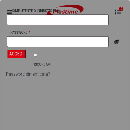
0
NOME UTENTE O INDIRIZZO EMAIL
*
RICHIESTO
Accedi
PASSWORD
*
RICHIESTO
ACCEDI
RICORDAMI
Password dimenticata?